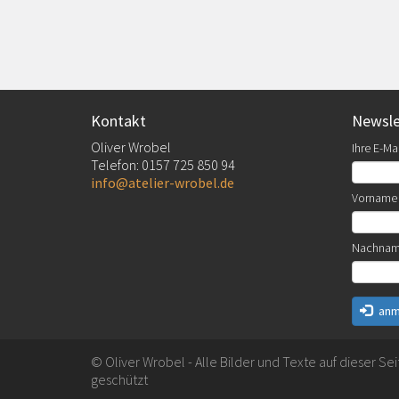
Kontakt
Newsle
Oliver Wrobel
Ihre E-Mai
Telefon: 0157 725 850 94
info@atelier-wrobel.de
Vorname
Nachna
anm
© Oliver Wrobel - Alle Bilder und Texte auf dieser Se
geschützt