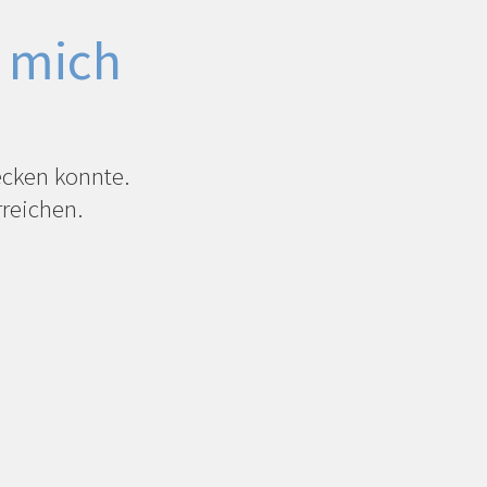
e mich
wecken konnte.
rreichen.