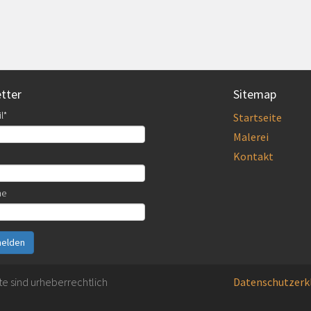
tter
Sitemap
Main
l
Startseite
navigati
Malerei
Kontakt
me
elden
Footer
ite sind urheberrechtlich
Datenschutzerk
menu